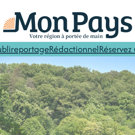
ublireportage
Rédactionnel
Réservez 