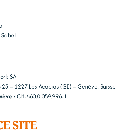
o
y Sabel
ork SA
25 – 1227 Les Acacias (GE) – Genève, Suisse
enève
: CH-660.0.059.996-1
CE SITE