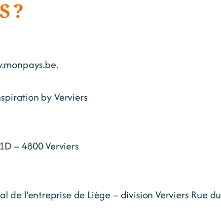
S ?
w.monpays.be.
nspiration by Verviers
1D – 4800 Verviers
al de l’entreprise de Liège – division Verviers Rue d